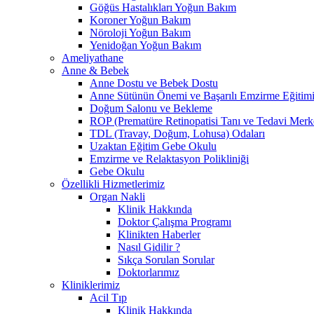
Göğüs Hastalıkları Yoğun Bakım
Koroner Yoğun Bakım
Nöroloji Yoğun Bakım
Yenidoğan Yoğun Bakım
Ameliyathane
Anne & Bebek
Anne Dostu ve Bebek Dostu
Anne Sütünün Önemi ve Başarılı Emzirme Eğitim
Doğum Salonu ve Bekleme
ROP (Prematüre Retinopatisi Tanı ve Tedavi Merk
TDL (Travay, Doğum, Lohusa) Odaları
Uzaktan Eğitim Gebe Okulu
Emzirme ve Relaktasyon Polikliniği
Gebe Okulu
Özellikli Hizmetlerimiz
Organ Nakli
Klinik Hakkında
Doktor Çalışma Programı
Klinikten Haberler
Nasıl Gidilir ?
Sıkça Sorulan Sorular
Doktorlarımız
Kliniklerimiz
Acil Tıp
Klinik Hakkında