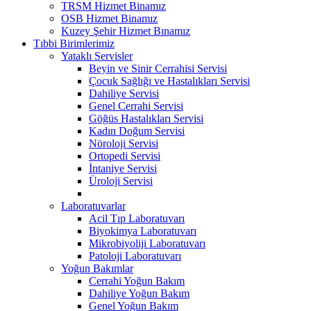
TRSM Hizmet Binamız
OSB Hizmet Binamız
Kuzey Şehir Hizmet Bınamız
Tıbbi Birimlerimiz
Yataklı Servisler
Beyin ve Sinir Cerrahisi Servisi
Çocuk Sağlığı ve Hastalıkları Servisi
Dahiliye Servisi
Genel Cerrahi Servisi
Göğüs Hastalıkları Servisi
Kadın Doğum Servisi
Nöroloji Servisi
Ortopedi Servisi
İntaniye Servisi
Üroloji Servisi
Laboratuvarlar
Acil Tıp Laboratuvarı
Biyokimya Laboratuvarı
Mikrobiyoliji Laboratuvarı
Patoloji Laboratuvarı
Yoğun Bakımlar
Cerrahi Yoğun Bakım
Dahiliye Yoğun Bakım
Genel Yoğun Bakım