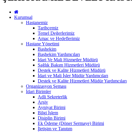
Kurumsal
Hastanemiz
Tarihçemiz
Temel Değerlerimiz
Amaç ve Hedeflerimiz
Hastane Yönetimi
Başhekim
Başhekim Yardımcıları
İdari Ve Mali Hizmetler Müdürü
Sağlık Bakım Hizmetleri Müdürü
Destek ve Kalite Hizmetleri Müdürü
İdari ve Mali İşler Müdür Yardımcıları
Destek ve Kalite Hizmetleri Müdür Yardımcıları
Organizasyon Şeması
İdari Birimler
Adli Sekreterlik
Arşiv
Ayniyat Birimi
Bilgi İşlem
Disiplin Birimi
Ek Ödeme (Döner Sermaye) Birimi
İletişim ve Tanıtım