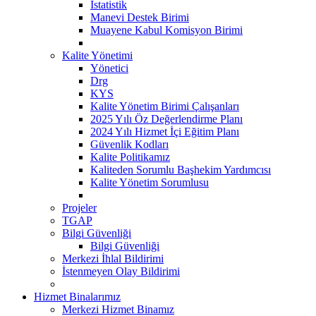
İstatistik
Manevi Destek Birimi
Muayene Kabul Komisyon Birimi
Kalite Yönetimi
Yönetici
Drg
KYS
Kalite Yönetim Birimi Çalışanları
2025 Yılı Öz Değerlendirme Planı
2024 Yılı Hizmet İçi Eğitim Planı
Güvenlik Kodları
Kalite Politikamız
Kaliteden Sorumlu Başhekim Yardımcısı
Kalite Yönetim Sorumlusu
Projeler
TGAP
Bilgi Güvenliği
Bilgi Güvenliği
Merkezi İhlal Bildirimi
İstenmeyen Olay Bildirimi
Hizmet Binalarımız
Merkezi Hizmet Binamız