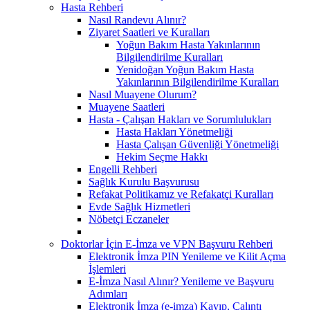
Hasta Rehberi
Nasıl Randevu Alınır?
Ziyaret Saatleri ve Kuralları
Yoğun Bakım Hasta Yakınlarının
Bilgilendirilme Kuralları
Yenidoğan Yoğun Bakım Hasta
Yakınlarının Bilgilendirilme Kuralları
Nasıl Muayene Olurum?
Muayene Saatleri
Hasta - Çalışan Hakları ve Sorumlulukları
Hasta Hakları Yönetmeliği
Hasta Çalışan Güvenliği Yönetmeliği
Hekim Seçme Hakkı
Engelli Rehberi
Sağlık Kurulu Başvurusu
Refakat Politikamız ve Refakatçi Kuralları
Evde Sağlık Hizmetleri
Nöbetçi Eczaneler
Doktorlar İçin E-İmza ve VPN Başvuru Rehberi
Elektronik İmza PIN Yenileme ve Kilit Açma
İşlemleri
E-İmza Nasıl Alınır? Yenileme ve Başvuru
Adımları
Elektronik İmza (e-imza) Kayıp, Çalıntı