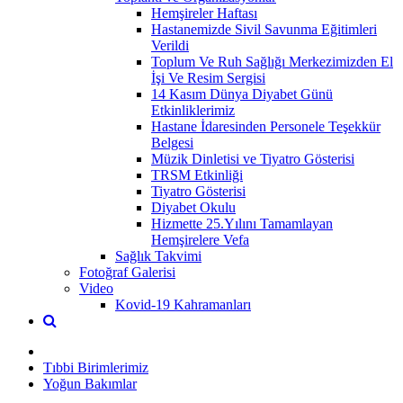
Hemşireler Haftası
Hastanemizde Sivil Savunma Eğitimleri
Verildi
Toplum Ve Ruh Sağlığı Merkezimizden El
İşi Ve Resim Sergisi
14 Kasım Dünya Diyabet Günü
Etkinliklerimiz
Hastane İdaresinden Personele Teşekkür
Belgesi
Müzik Dinletisi ve Tiyatro Gösterisi
TRSM Etkinliği
Tiyatro Gösterisi
Diyabet Okulu
Hizmette 25.Yılını Tamamlayan
Hemşirelere Vefa
Sağlık Takvimi
Fotoğraf Galerisi
Video
Kovid-19 Kahramanları
Tıbbi Birimlerimiz
Yoğun Bakımlar