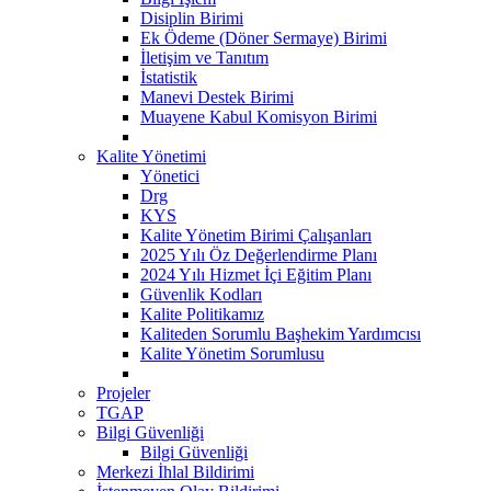
Disiplin Birimi
Ek Ödeme (Döner Sermaye) Birimi
İletişim ve Tanıtım
İstatistik
Manevi Destek Birimi
Muayene Kabul Komisyon Birimi
Kalite Yönetimi
Yönetici
Drg
KYS
Kalite Yönetim Birimi Çalışanları
2025 Yılı Öz Değerlendirme Planı
2024 Yılı Hizmet İçi Eğitim Planı
Güvenlik Kodları
Kalite Politikamız
Kaliteden Sorumlu Başhekim Yardımcısı
Kalite Yönetim Sorumlusu
Projeler
TGAP
Bilgi Güvenliği
Bilgi Güvenliği
Merkezi İhlal Bildirimi