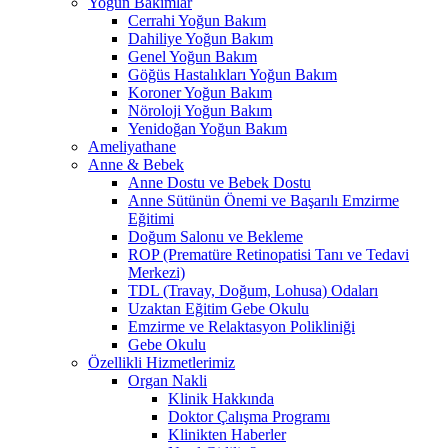
Yoğun Bakımlar
Cerrahi Yoğun Bakım
Dahiliye Yoğun Bakım
Genel Yoğun Bakım
Göğüs Hastalıkları Yoğun Bakım
Koroner Yoğun Bakım
Nöroloji Yoğun Bakım
Yenidoğan Yoğun Bakım
Ameliyathane
Anne & Bebek
Anne Dostu ve Bebek Dostu
Anne Sütünün Önemi ve Başarılı Emzirme
Eğitimi
Doğum Salonu ve Bekleme
ROP (Prematüre Retinopatisi Tanı ve Tedavi
Merkezi)
TDL (Travay, Doğum, Lohusa) Odaları
Uzaktan Eğitim Gebe Okulu
Emzirme ve Relaktasyon Polikliniği
Gebe Okulu
Özellikli Hizmetlerimiz
Organ Nakli
Klinik Hakkında
Doktor Çalışma Programı
Klinikten Haberler