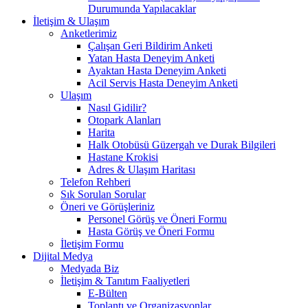
Durumunda Yapılacaklar
İletişim & Ulaşım
Anketlerimiz
Çalışan Geri Bildirim Anketi
Yatan Hasta Deneyim Anketi
Ayaktan Hasta Deneyim Anketi
Acil Servis Hasta Deneyim Anketi
Ulaşım
Nasıl Gidilir?
Otopark Alanları
Harita
Halk Otobüsü Güzergah ve Durak Bilgileri
Hastane Krokisi
Adres & Ulaşım Haritası
Telefon Rehberi
Sık Sorulan Sorular
Öneri ve Görüşleriniz
Personel Görüş ve Öneri Formu
Hasta Görüş ve Öneri Formu
İletişim Formu
Dijital Medya
Medyada Biz
İletişim & Tanıtım Faaliyetleri
E-Bülten
Toplantı ve Organizasyonlar