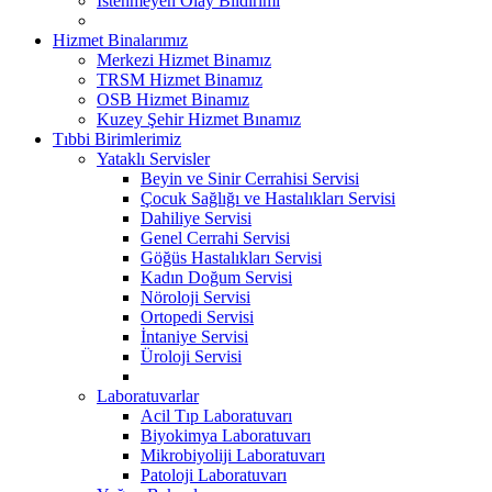
İstenmeyen Olay Bildirimi
Hizmet Binalarımız
Merkezi Hizmet Binamız
TRSM Hizmet Binamız
OSB Hizmet Binamız
Kuzey Şehir Hizmet Bınamız
Tıbbi Birimlerimiz
Yataklı Servisler
Beyin ve Sinir Cerrahisi Servisi
Çocuk Sağlığı ve Hastalıkları Servisi
Dahiliye Servisi
Genel Cerrahi Servisi
Göğüs Hastalıkları Servisi
Kadın Doğum Servisi
Nöroloji Servisi
Ortopedi Servisi
İntaniye Servisi
Üroloji Servisi
Laboratuvarlar
Acil Tıp Laboratuvarı
Biyokimya Laboratuvarı
Mikrobiyoliji Laboratuvarı
Patoloji Laboratuvarı