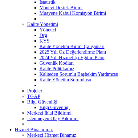
İstatistik
Manevi Destek Birimi
Muayene Kabul Komisyon Birimi
Kalite Yönetimi
Yönetici
Drg
KYS
Kalite Yönetim Birimi Çalışanları
2025 Yılı Öz Değerlendirme Planı
2024 Yılı Hizmet İçi Eğitim Planı
Güvenlik Kodları
Kalite Politikamız
Kaliteden Sorumlu Başhekim Yardımcısı
Kalite Yönetim Sorumlusu
Projeler
TGAP
Bilgi Güvenliği
Bilgi Güvenliği
Merkezi İhlal Bildirimi
İstenmeyen Olay Bildirimi
Hizmet Binalarımız
Merkezi Hizmet Binamız