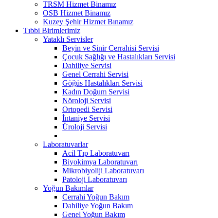
TRSM Hizmet Binamız
OSB Hizmet Binamız
Kuzey Şehir Hizmet Bınamız
Tıbbi Birimlerimiz
Yataklı Servisler
Beyin ve Sinir Cerrahisi Servisi
Çocuk Sağlığı ve Hastalıkları Servisi
Dahiliye Servisi
Genel Cerrahi Servisi
Göğüs Hastalıkları Servisi
Kadın Doğum Servisi
Nöroloji Servisi
Ortopedi Servisi
İntaniye Servisi
Üroloji Servisi
Laboratuvarlar
Acil Tıp Laboratuvarı
Biyokimya Laboratuvarı
Mikrobiyoliji Laboratuvarı
Patoloji Laboratuvarı
Yoğun Bakımlar
Cerrahi Yoğun Bakım
Dahiliye Yoğun Bakım
Genel Yoğun Bakım