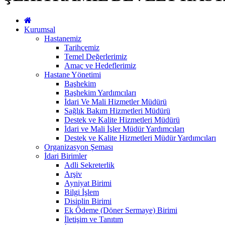
Kurumsal
Hastanemiz
Tarihçemiz
Temel Değerlerimiz
Amaç ve Hedeflerimiz
Hastane Yönetimi
Başhekim
Başhekim Yardımcıları
İdari Ve Mali Hizmetler Müdürü
Sağlık Bakım Hizmetleri Müdürü
Destek ve Kalite Hizmetleri Müdürü
İdari ve Mali İşler Müdür Yardımcıları
Destek ve Kalite Hizmetleri Müdür Yardımcıları
Organizasyon Şeması
İdari Birimler
Adli Sekreterlik
Arşiv
Ayniyat Birimi
Bilgi İşlem
Disiplin Birimi
Ek Ödeme (Döner Sermaye) Birimi
İletişim ve Tanıtım