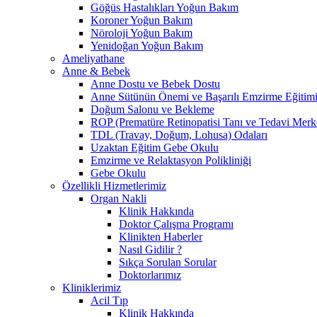
Göğüs Hastalıkları Yoğun Bakım
Koroner Yoğun Bakım
Nöroloji Yoğun Bakım
Yenidoğan Yoğun Bakım
Ameliyathane
Anne & Bebek
Anne Dostu ve Bebek Dostu
Anne Sütünün Önemi ve Başarılı Emzirme Eğitim
Doğum Salonu ve Bekleme
ROP (Prematüre Retinopatisi Tanı ve Tedavi Merk
TDL (Travay, Doğum, Lohusa) Odaları
Uzaktan Eğitim Gebe Okulu
Emzirme ve Relaktasyon Polikliniği
Gebe Okulu
Özellikli Hizmetlerimiz
Organ Nakli
Klinik Hakkında
Doktor Çalışma Programı
Klinikten Haberler
Nasıl Gidilir ?
Sıkça Sorulan Sorular
Doktorlarımız
Kliniklerimiz
Acil Tıp
Klinik Hakkında