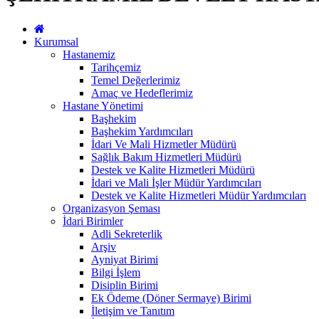
Kurumsal
Hastanemiz
Tarihçemiz
Temel Değerlerimiz
Amaç ve Hedeflerimiz
Hastane Yönetimi
Başhekim
Başhekim Yardımcıları
İdari Ve Mali Hizmetler Müdürü
Sağlık Bakım Hizmetleri Müdürü
Destek ve Kalite Hizmetleri Müdürü
İdari ve Mali İşler Müdür Yardımcıları
Destek ve Kalite Hizmetleri Müdür Yardımcıları
Organizasyon Şeması
İdari Birimler
Adli Sekreterlik
Arşiv
Ayniyat Birimi
Bilgi İşlem
Disiplin Birimi
Ek Ödeme (Döner Sermaye) Birimi
İletişim ve Tanıtım