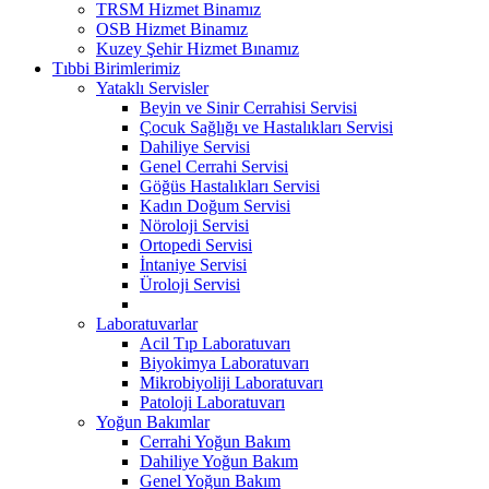
TRSM Hizmet Binamız
OSB Hizmet Binamız
Kuzey Şehir Hizmet Bınamız
Tıbbi Birimlerimiz
Yataklı Servisler
Beyin ve Sinir Cerrahisi Servisi
Çocuk Sağlığı ve Hastalıkları Servisi
Dahiliye Servisi
Genel Cerrahi Servisi
Göğüs Hastalıkları Servisi
Kadın Doğum Servisi
Nöroloji Servisi
Ortopedi Servisi
İntaniye Servisi
Üroloji Servisi
Laboratuvarlar
Acil Tıp Laboratuvarı
Biyokimya Laboratuvarı
Mikrobiyoliji Laboratuvarı
Patoloji Laboratuvarı
Yoğun Bakımlar
Cerrahi Yoğun Bakım
Dahiliye Yoğun Bakım
Genel Yoğun Bakım