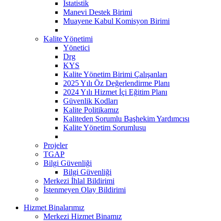
İstatistik
Manevi Destek Birimi
Muayene Kabul Komisyon Birimi
Kalite Yönetimi
Yönetici
Drg
KYS
Kalite Yönetim Birimi Çalışanları
2025 Yılı Öz Değerlendirme Planı
2024 Yılı Hizmet İçi Eğitim Planı
Güvenlik Kodları
Kalite Politikamız
Kaliteden Sorumlu Başhekim Yardımcısı
Kalite Yönetim Sorumlusu
Projeler
TGAP
Bilgi Güvenliği
Bilgi Güvenliği
Merkezi İhlal Bildirimi
İstenmeyen Olay Bildirimi
Hizmet Binalarımız
Merkezi Hizmet Binamız