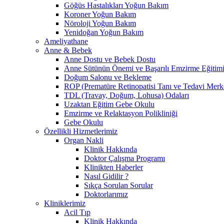
Göğüs Hastalıkları Yoğun Bakım
Koroner Yoğun Bakım
Nöroloji Yoğun Bakım
Yenidoğan Yoğun Bakım
Ameliyathane
Anne & Bebek
Anne Dostu ve Bebek Dostu
Anne Sütünün Önemi ve Başarılı Emzirme Eğitim
Doğum Salonu ve Bekleme
ROP (Prematüre Retinopatisi Tanı ve Tedavi Merk
TDL (Travay, Doğum, Lohusa) Odaları
Uzaktan Eğitim Gebe Okulu
Emzirme ve Relaktasyon Polikliniği
Gebe Okulu
Özellikli Hizmetlerimiz
Organ Nakli
Klinik Hakkında
Doktor Çalışma Programı
Klinikten Haberler
Nasıl Gidilir ?
Sıkça Sorulan Sorular
Doktorlarımız
Kliniklerimiz
Acil Tıp
Klinik Hakkında