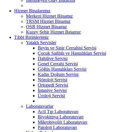
İstenmeyen Olay Bildirimi
Hizmet Binalarımız
Merkezi Hizmet Binamız
TRSM Hizmet Binamız
OSB Hizmet Binamız
Kuzey Şehir Hizmet Bınamız
Tıbbi Birimlerimiz
Yataklı Servisler
Beyin ve Sinir Cerrahisi Servisi
Çocuk Sağlığı ve Hastalıkları Servisi
Dahiliye Servisi
Genel Cerrahi Servisi
Göğüs Hastalıkları Servisi
Kadın Doğum Servisi
Nöroloji Servisi
Ortopedi Servisi
İntaniye Servisi
Üroloji Servisi
Laboratuvarlar
Acil Tıp Laboratuvarı
Biyokimya Laboratuvarı
Mikrobiyoliji Laboratuvarı
Patoloji Laboratuvarı