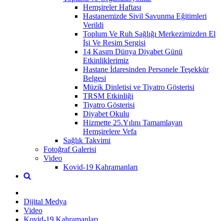
Hemşireler Haftası
Hastanemizde Sivil Savunma Eğitimleri
Verildi
Toplum Ve Ruh Sağlığı Merkezimizden El
İşi Ve Resim Sergisi
14 Kasım Dünya Diyabet Günü
Etkinliklerimiz
Hastane İdaresinden Personele Teşekkür
Belgesi
Müzik Dinletisi ve Tiyatro Gösterisi
TRSM Etkinliği
Tiyatro Gösterisi
Diyabet Okulu
Hizmette 25.Yılını Tamamlayan
Hemşirelere Vefa
Sağlık Takvimi
Fotoğraf Galerisi
Video
Kovid-19 Kahramanları
Dijital Medya
Video
Kovid-19 Kahramanları