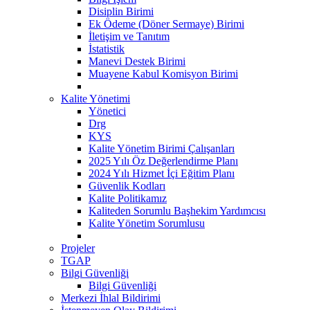
Disiplin Birimi
Ek Ödeme (Döner Sermaye) Birimi
İletişim ve Tanıtım
İstatistik
Manevi Destek Birimi
Muayene Kabul Komisyon Birimi
Kalite Yönetimi
Yönetici
Drg
KYS
Kalite Yönetim Birimi Çalışanları
2025 Yılı Öz Değerlendirme Planı
2024 Yılı Hizmet İçi Eğitim Planı
Güvenlik Kodları
Kalite Politikamız
Kaliteden Sorumlu Başhekim Yardımcısı
Kalite Yönetim Sorumlusu
Projeler
TGAP
Bilgi Güvenliği
Bilgi Güvenliği
Merkezi İhlal Bildirimi