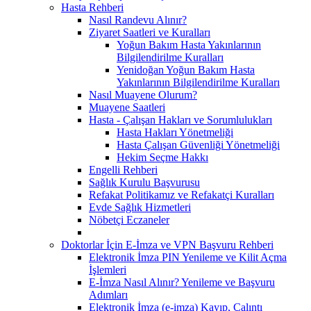
Hasta Rehberi
Nasıl Randevu Alınır?
Ziyaret Saatleri ve Kuralları
Yoğun Bakım Hasta Yakınlarının
Bilgilendirilme Kuralları
Yenidoğan Yoğun Bakım Hasta
Yakınlarının Bilgilendirilme Kuralları
Nasıl Muayene Olurum?
Muayene Saatleri
Hasta - Çalışan Hakları ve Sorumlulukları
Hasta Hakları Yönetmeliği
Hasta Çalışan Güvenliği Yönetmeliği
Hekim Seçme Hakkı
Engelli Rehberi
Sağlık Kurulu Başvurusu
Refakat Politikamız ve Refakatçi Kuralları
Evde Sağlık Hizmetleri
Nöbetçi Eczaneler
Doktorlar İçin E-İmza ve VPN Başvuru Rehberi
Elektronik İmza PIN Yenileme ve Kilit Açma
İşlemleri
E-İmza Nasıl Alınır? Yenileme ve Başvuru
Adımları
Elektronik İmza (e-imza) Kayıp, Çalıntı