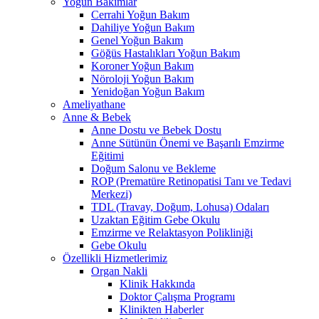
Yoğun Bakımlar
Cerrahi Yoğun Bakım
Dahiliye Yoğun Bakım
Genel Yoğun Bakım
Göğüs Hastalıkları Yoğun Bakım
Koroner Yoğun Bakım
Nöroloji Yoğun Bakım
Yenidoğan Yoğun Bakım
Ameliyathane
Anne & Bebek
Anne Dostu ve Bebek Dostu
Anne Sütünün Önemi ve Başarılı Emzirme
Eğitimi
Doğum Salonu ve Bekleme
ROP (Prematüre Retinopatisi Tanı ve Tedavi
Merkezi)
TDL (Travay, Doğum, Lohusa) Odaları
Uzaktan Eğitim Gebe Okulu
Emzirme ve Relaktasyon Polikliniği
Gebe Okulu
Özellikli Hizmetlerimiz
Organ Nakli
Klinik Hakkında
Doktor Çalışma Programı
Klinikten Haberler