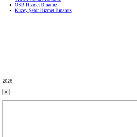
OSB Hizmet Binamız
Kuzey Şehir Hizmet Bınamız
2026
×