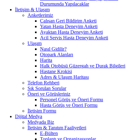
Durumunda Yapılacaklar
İletişim & Ulaşım
Anketlerimiz
Çalışan Geri Bildirim Anketi
Yatan Hasta Deneyim Anketi
Ayaktan Hasta Deneyim Anketi
Acil Servis Hasta Deneyim Anketi
Ulaşım
Nasıl Gidilir?
Otopark Alanları
Harita
Halk Otobüsü Güzergah ve Durak Bilgileri
Hastane Krokisi
Adres & Ulaşım Haritası
Telefon Rehberi
Sık Sorulan Sorular
Öneri ve Görüşleriniz
Personel Görüş ve Öneri Formu
Hasta Görüş ve Öneri Formu
İletişim Formu
Dijital Medya
Medyada Biz
İletişim & Tanıtım Faaliyetleri
E-Bülten
Toplantı ve Organizasyonlar