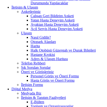
Durumunda Yapılacaklar
İletişim & Ulaşım
Anketlerimiz
Çalışan Geri Bildirim Anketi
Yatan Hasta Deneyim Anketi
Ayaktan Hasta Deneyim Anketi
Acil Servis Hasta Deneyim Anketi
Ulaşım
Nasıl Gidilir?
Otopark Alanları
Harita
Halk Otobüsü Güzergah ve Durak Bilgileri
Hastane Krokisi
Adres & Ulaşım Haritası
Telefon Rehberi
Sık Sorulan Sorular
Öneri ve Görüşleriniz
Personel Görüş ve Öneri Formu
Hasta Görüş ve Öneri Formu
İletişim Formu
Dijital Medya
Medyada Biz
İletişim & Tanıtım Faaliyetleri
E-Bülten
Toplantı ve Organizasyonlar