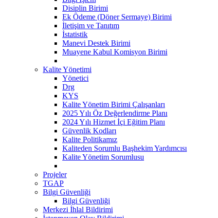
Disiplin Birimi
Ek Ödeme (Döner Sermaye) Birimi
İletişim ve Tanıtım
İstatistik
Manevi Destek Birimi
Muayene Kabul Komisyon Birimi
Kalite Yönetimi
Yönetici
Drg
KYS
Kalite Yönetim Birimi Çalışanları
2025 Yılı Öz Değerlendirme Planı
2024 Yılı Hizmet İçi Eğitim Planı
Güvenlik Kodları
Kalite Politikamız
Kaliteden Sorumlu Başhekim Yardımcısı
Kalite Yönetim Sorumlusu
Projeler
TGAP
Bilgi Güvenliği
Bilgi Güvenliği
Merkezi İhlal Bildirimi