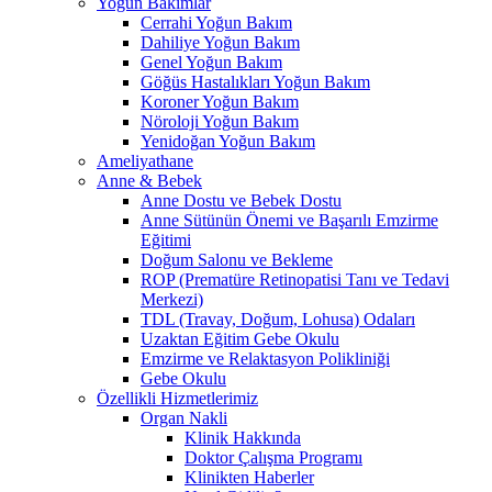
Yoğun Bakımlar
Cerrahi Yoğun Bakım
Dahiliye Yoğun Bakım
Genel Yoğun Bakım
Göğüs Hastalıkları Yoğun Bakım
Koroner Yoğun Bakım
Nöroloji Yoğun Bakım
Yenidoğan Yoğun Bakım
Ameliyathane
Anne & Bebek
Anne Dostu ve Bebek Dostu
Anne Sütünün Önemi ve Başarılı Emzirme
Eğitimi
Doğum Salonu ve Bekleme
ROP (Prematüre Retinopatisi Tanı ve Tedavi
Merkezi)
TDL (Travay, Doğum, Lohusa) Odaları
Uzaktan Eğitim Gebe Okulu
Emzirme ve Relaktasyon Polikliniği
Gebe Okulu
Özellikli Hizmetlerimiz
Organ Nakli
Klinik Hakkında
Doktor Çalışma Programı
Klinikten Haberler