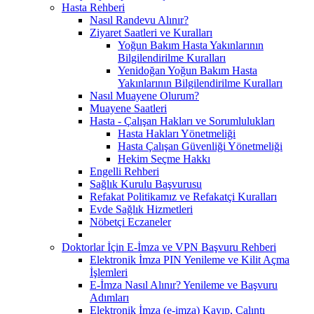
Hasta Rehberi
Nasıl Randevu Alınır?
Ziyaret Saatleri ve Kuralları
Yoğun Bakım Hasta Yakınlarının
Bilgilendirilme Kuralları
Yenidoğan Yoğun Bakım Hasta
Yakınlarının Bilgilendirilme Kuralları
Nasıl Muayene Olurum?
Muayene Saatleri
Hasta - Çalışan Hakları ve Sorumlulukları
Hasta Hakları Yönetmeliği
Hasta Çalışan Güvenliği Yönetmeliği
Hekim Seçme Hakkı
Engelli Rehberi
Sağlık Kurulu Başvurusu
Refakat Politikamız ve Refakatçi Kuralları
Evde Sağlık Hizmetleri
Nöbetçi Eczaneler
Doktorlar İçin E-İmza ve VPN Başvuru Rehberi
Elektronik İmza PIN Yenileme ve Kilit Açma
İşlemleri
E-İmza Nasıl Alınır? Yenileme ve Başvuru
Adımları
Elektronik İmza (e-imza) Kayıp, Çalıntı