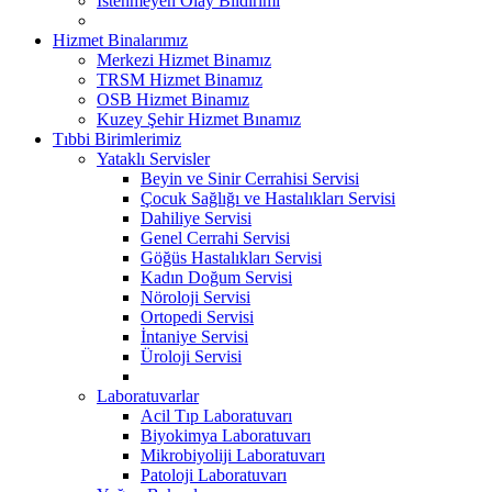
İstenmeyen Olay Bildirimi
Hizmet Binalarımız
Merkezi Hizmet Binamız
TRSM Hizmet Binamız
OSB Hizmet Binamız
Kuzey Şehir Hizmet Bınamız
Tıbbi Birimlerimiz
Yataklı Servisler
Beyin ve Sinir Cerrahisi Servisi
Çocuk Sağlığı ve Hastalıkları Servisi
Dahiliye Servisi
Genel Cerrahi Servisi
Göğüs Hastalıkları Servisi
Kadın Doğum Servisi
Nöroloji Servisi
Ortopedi Servisi
İntaniye Servisi
Üroloji Servisi
Laboratuvarlar
Acil Tıp Laboratuvarı
Biyokimya Laboratuvarı
Mikrobiyoliji Laboratuvarı
Patoloji Laboratuvarı