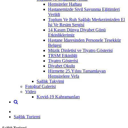
Hemşireler Haftası
Hastanemizde Sivil Savunma Eğitimleri
Verildi
Toplum Ve Ruh Sağlığı Merkezimizden El
İşi Ve Resim Sergisi
14 Kasım Dünya Diyabet Günü
Etkinliklerimiz
Hastane İdaresinden Personele Teşekkür
Belgesi
Müzik Dinletisi ve Tiyatro Gösterisi
TRSM Etkinliği
Tiyatro Gösterisi
Diyabet Okulu
Hizmette 25.Yılını Tamamlayan
Hemşirelere Vefa
Sağlık Takvimi
Fotoğraf Galerisi
Video
Kovid-19 Kahramanları
Sağlık Turizmi
Sağlık Turizmi