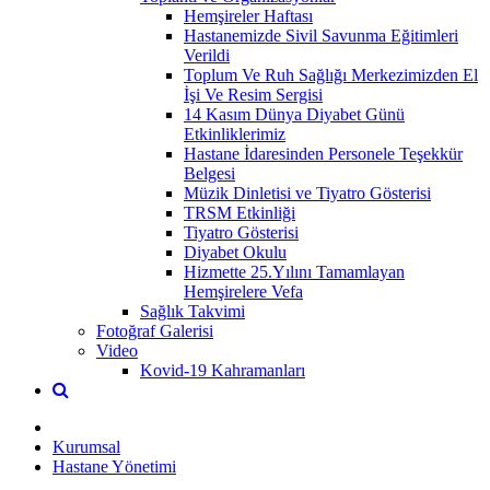
Hemşireler Haftası
Hastanemizde Sivil Savunma Eğitimleri
Verildi
Toplum Ve Ruh Sağlığı Merkezimizden El
İşi Ve Resim Sergisi
14 Kasım Dünya Diyabet Günü
Etkinliklerimiz
Hastane İdaresinden Personele Teşekkür
Belgesi
Müzik Dinletisi ve Tiyatro Gösterisi
TRSM Etkinliği
Tiyatro Gösterisi
Diyabet Okulu
Hizmette 25.Yılını Tamamlayan
Hemşirelere Vefa
Sağlık Takvimi
Fotoğraf Galerisi
Video
Kovid-19 Kahramanları
Kurumsal
Hastane Yönetimi