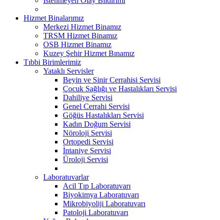
İstenmeyen Olay Bildirimi
Hizmet Binalarımız
Merkezi Hizmet Binamız
TRSM Hizmet Binamız
OSB Hizmet Binamız
Kuzey Şehir Hizmet Bınamız
Tıbbi Birimlerimiz
Yataklı Servisler
Beyin ve Sinir Cerrahisi Servisi
Çocuk Sağlığı ve Hastalıkları Servisi
Dahiliye Servisi
Genel Cerrahi Servisi
Göğüs Hastalıkları Servisi
Kadın Doğum Servisi
Nöroloji Servisi
Ortopedi Servisi
İntaniye Servisi
Üroloji Servisi
Laboratuvarlar
Acil Tıp Laboratuvarı
Biyokimya Laboratuvarı
Mikrobiyoliji Laboratuvarı
Patoloji Laboratuvarı