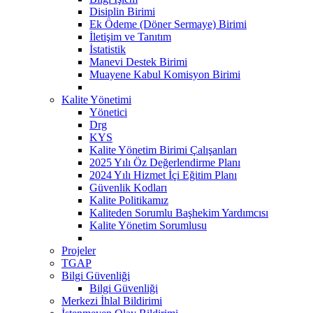
Disiplin Birimi
Ek Ödeme (Döner Sermaye) Birimi
İletişim ve Tanıtım
İstatistik
Manevi Destek Birimi
Muayene Kabul Komisyon Birimi
Kalite Yönetimi
Yönetici
Drg
KYS
Kalite Yönetim Birimi Çalışanları
2025 Yılı Öz Değerlendirme Planı
2024 Yılı Hizmet İçi Eğitim Planı
Güvenlik Kodları
Kalite Politikamız
Kaliteden Sorumlu Başhekim Yardımcısı
Kalite Yönetim Sorumlusu
Projeler
TGAP
Bilgi Güvenliği
Bilgi Güvenliği
Merkezi İhlal Bildirimi