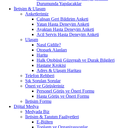
Durumunda Yapılacaklar
İletişim & Ulaşım
Anketlerimiz
Çalışan Geri Bildirim Anketi
Yatan Hasta Deneyim Anketi
Ayaktan Hasta Deneyim Anketi
Acil Servis Hasta Deneyim Anketi
Ulaşım
Nasıl Gidilir?
Otopark Alanları
Harita
Halk Otobüsü Güzergah ve Durak Bilgileri
Hastane Krokisi
Adres & Ulaşım Haritası
Telefon Rehberi
Sık Sorulan Sorular
Öneri ve Görüşleriniz
Personel Görüş ve Öneri Formu
Hasta Görüş ve Öneri Formu
İletişim Formu
Dijital Medya
Medyada Biz
İletişim & Tanıtım Faaliyetleri
E-Bülten
Toplantı ve Organizasyonlar