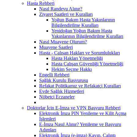
Hasta Rehberi
Nasıl Randevu Alınır?
Ziyaret Saatleri ve Kuralları
Yoğun Bakım Hasta Yakınlarının
Bilgilendirilme Kuralları
Yenidoğan Yoğun Bakım Hasta
Yakınlarının Bilgilendirilme Kuralları
Nasıl Muayene Olurum?
Muayene Saatleri
Hasta - Çalışan Hakları ve Sorumlulukları
Hasta Hakları Yönetmeliği
Hasta Çalışan Güvenliği Yönetmeliği
Hekim Seçme Hakkı
Engelli Rehberi
Sağlık Kurulu Başvurusu
Refakat Politikamız ve Refakatçi Kuralları
Evde Sağlık Hizmetleri
Nöbetçi Eczaneler
Doktorlar İçin E-İmza ve VPN Başvuru Rehberi
Elektronik İmza PIN Yenileme ve Kilit Açma
İşlemleri
E-İmza Nasıl Alınır? Yenileme ve Başvuru
Adımları
Elektronik İmza (e-imza) Kayıp, Çalıntı