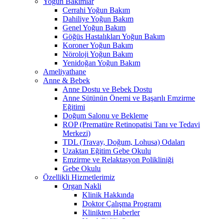
Yoğun Bakımlar
Cerrahi Yoğun Bakım
Dahiliye Yoğun Bakım
Genel Yoğun Bakım
Göğüs Hastalıkları Yoğun Bakım
Koroner Yoğun Bakım
Nöroloji Yoğun Bakım
Yenidoğan Yoğun Bakım
Ameliyathane
Anne & Bebek
Anne Dostu ve Bebek Dostu
Anne Sütünün Önemi ve Başarılı Emzirme
Eğitimi
Doğum Salonu ve Bekleme
ROP (Prematüre Retinopatisi Tanı ve Tedavi
Merkezi)
TDL (Travay, Doğum, Lohusa) Odaları
Uzaktan Eğitim Gebe Okulu
Emzirme ve Relaktasyon Polikliniği
Gebe Okulu
Özellikli Hizmetlerimiz
Organ Nakli
Klinik Hakkında
Doktor Çalışma Programı
Klinikten Haberler