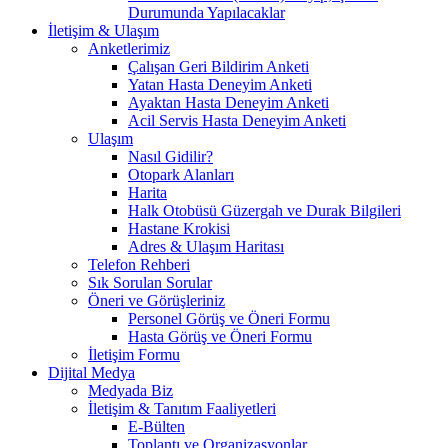
Durumunda Yapılacaklar
İletişim & Ulaşım
Anketlerimiz
Çalışan Geri Bildirim Anketi
Yatan Hasta Deneyim Anketi
Ayaktan Hasta Deneyim Anketi
Acil Servis Hasta Deneyim Anketi
Ulaşım
Nasıl Gidilir?
Otopark Alanları
Harita
Halk Otobüsü Güzergah ve Durak Bilgileri
Hastane Krokisi
Adres & Ulaşım Haritası
Telefon Rehberi
Sık Sorulan Sorular
Öneri ve Görüşleriniz
Personel Görüş ve Öneri Formu
Hasta Görüş ve Öneri Formu
İletişim Formu
Dijital Medya
Medyada Biz
İletişim & Tanıtım Faaliyetleri
E-Bülten
Toplantı ve Organizasyonlar