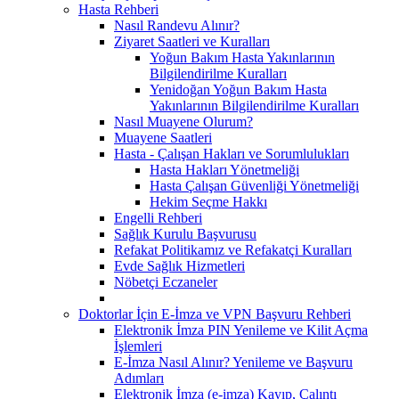
Hasta Rehberi
Nasıl Randevu Alınır?
Ziyaret Saatleri ve Kuralları
Yoğun Bakım Hasta Yakınlarının
Bilgilendirilme Kuralları
Yenidoğan Yoğun Bakım Hasta
Yakınlarının Bilgilendirilme Kuralları
Nasıl Muayene Olurum?
Muayene Saatleri
Hasta - Çalışan Hakları ve Sorumlulukları
Hasta Hakları Yönetmeliği
Hasta Çalışan Güvenliği Yönetmeliği
Hekim Seçme Hakkı
Engelli Rehberi
Sağlık Kurulu Başvurusu
Refakat Politikamız ve Refakatçi Kuralları
Evde Sağlık Hizmetleri
Nöbetçi Eczaneler
Doktorlar İçin E-İmza ve VPN Başvuru Rehberi
Elektronik İmza PIN Yenileme ve Kilit Açma
İşlemleri
E-İmza Nasıl Alınır? Yenileme ve Başvuru
Adımları
Elektronik İmza (e-imza) Kayıp, Çalıntı