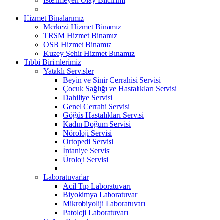
İstenmeyen Olay Bildirimi
Hizmet Binalarımız
Merkezi Hizmet Binamız
TRSM Hizmet Binamız
OSB Hizmet Binamız
Kuzey Şehir Hizmet Bınamız
Tıbbi Birimlerimiz
Yataklı Servisler
Beyin ve Sinir Cerrahisi Servisi
Çocuk Sağlığı ve Hastalıkları Servisi
Dahiliye Servisi
Genel Cerrahi Servisi
Göğüs Hastalıkları Servisi
Kadın Doğum Servisi
Nöroloji Servisi
Ortopedi Servisi
İntaniye Servisi
Üroloji Servisi
Laboratuvarlar
Acil Tıp Laboratuvarı
Biyokimya Laboratuvarı
Mikrobiyoliji Laboratuvarı
Patoloji Laboratuvarı