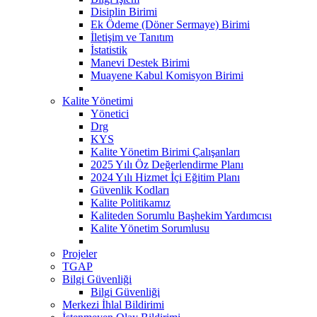
Disiplin Birimi
Ek Ödeme (Döner Sermaye) Birimi
İletişim ve Tanıtım
İstatistik
Manevi Destek Birimi
Muayene Kabul Komisyon Birimi
Kalite Yönetimi
Yönetici
Drg
KYS
Kalite Yönetim Birimi Çalışanları
2025 Yılı Öz Değerlendirme Planı
2024 Yılı Hizmet İçi Eğitim Planı
Güvenlik Kodları
Kalite Politikamız
Kaliteden Sorumlu Başhekim Yardımcısı
Kalite Yönetim Sorumlusu
Projeler
TGAP
Bilgi Güvenliği
Bilgi Güvenliği
Merkezi İhlal Bildirimi