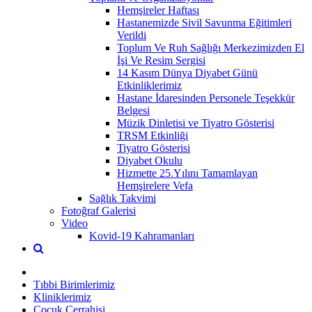
Hemşireler Haftası
Hastanemizde Sivil Savunma Eğitimleri
Verildi
Toplum Ve Ruh Sağlığı Merkezimizden El
İşi Ve Resim Sergisi
14 Kasım Dünya Diyabet Günü
Etkinliklerimiz
Hastane İdaresinden Personele Teşekkür
Belgesi
Müzik Dinletisi ve Tiyatro Gösterisi
TRSM Etkinliği
Tiyatro Gösterisi
Diyabet Okulu
Hizmette 25.Yılını Tamamlayan
Hemşirelere Vefa
Sağlık Takvimi
Fotoğraf Galerisi
Video
Kovid-19 Kahramanları
Tıbbi Birimlerimiz
Kliniklerimiz
Çocuk Cerrahisi