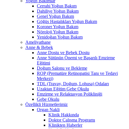
Yoğun Bakımlar
Cerrahi Yoğun Bakım
Dahiliye Yoğun Bakım
Genel Yoğun Bakım
Göğüs Hastalıkları Yoğun Bakım
Koroner Yoğun Bakım
Nöroloji Yoğun Bakım
Yenidoğan Yoğun Bakım
Ameliyathane
Anne & Bebek
Anne Dostu ve Bebek Dostu
Anne Sütünün Önemi ve Başarılı Emzirme
Eğitimi
Doğum Salonu ve Bekleme
ROP (Prematüre Retinopatisi Tanı ve Tedavi
Merkezi)
TDL (Travay, Doğum, Lohusa) Odaları
Uzaktan Eğitim Gebe Okulu
Emzirme ve Relaktasyon Polikliniği
Gebe Okulu
Özellikli Hizmetlerimiz
Organ Nakli
Klinik Hakkında
Doktor Çalışma Programı
Klinikten Haberler