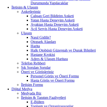
Durumunda Yapılacaklar
İletişim & Ulaşım
Anketlerimiz
Çalışan Geri Bildirim Anketi
Yatan Hasta Deneyim Anketi
Ayaktan Hasta Deneyim Anketi
Acil Servis Hasta Deneyim Anketi
Ulaşım
Nasıl Gidilir?
Otopark Alanları
Harita
Halk Otobüsü Güzergah ve Durak Bilgileri
Hastane Krokisi
Adres & Ulaşım Haritası
Telefon Rehberi
Sık Sorulan Sorular
Öneri ve Görüşleriniz
Personel Görüş ve Öneri Formu
Hasta Görüş ve Öneri Formu
İletişim Formu
Dijital Medya
Medyada Biz
İletişim & Tanıtım Faaliyetleri
E-Bülten
Toplantı ve Organizasyonlar