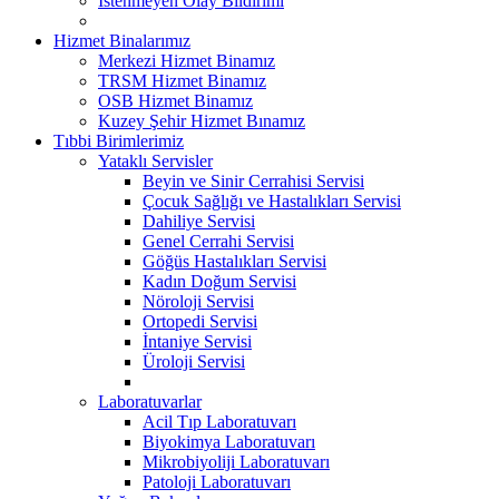
İstenmeyen Olay Bildirimi
Hizmet Binalarımız
Merkezi Hizmet Binamız
TRSM Hizmet Binamız
OSB Hizmet Binamız
Kuzey Şehir Hizmet Bınamız
Tıbbi Birimlerimiz
Yataklı Servisler
Beyin ve Sinir Cerrahisi Servisi
Çocuk Sağlığı ve Hastalıkları Servisi
Dahiliye Servisi
Genel Cerrahi Servisi
Göğüs Hastalıkları Servisi
Kadın Doğum Servisi
Nöroloji Servisi
Ortopedi Servisi
İntaniye Servisi
Üroloji Servisi
Laboratuvarlar
Acil Tıp Laboratuvarı
Biyokimya Laboratuvarı
Mikrobiyoliji Laboratuvarı
Patoloji Laboratuvarı