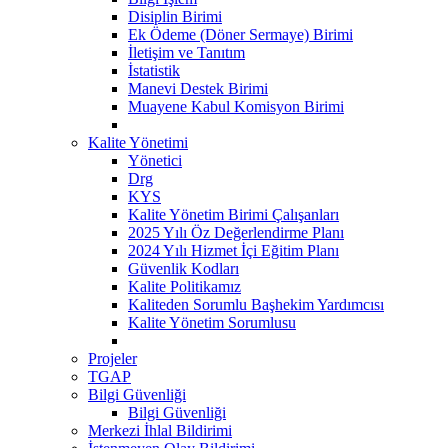
Disiplin Birimi
Ek Ödeme (Döner Sermaye) Birimi
İletişim ve Tanıtım
İstatistik
Manevi Destek Birimi
Muayene Kabul Komisyon Birimi
Kalite Yönetimi
Yönetici
Drg
KYS
Kalite Yönetim Birimi Çalışanları
2025 Yılı Öz Değerlendirme Planı
2024 Yılı Hizmet İçi Eğitim Planı
Güvenlik Kodları
Kalite Politikamız
Kaliteden Sorumlu Başhekim Yardımcısı
Kalite Yönetim Sorumlusu
Projeler
TGAP
Bilgi Güvenliği
Bilgi Güvenliği
Merkezi İhlal Bildirimi