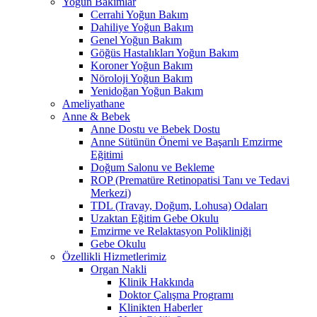
Yoğun Bakımlar
Cerrahi Yoğun Bakım
Dahiliye Yoğun Bakım
Genel Yoğun Bakım
Göğüs Hastalıkları Yoğun Bakım
Koroner Yoğun Bakım
Nöroloji Yoğun Bakım
Yenidoğan Yoğun Bakım
Ameliyathane
Anne & Bebek
Anne Dostu ve Bebek Dostu
Anne Sütünün Önemi ve Başarılı Emzirme
Eğitimi
Doğum Salonu ve Bekleme
ROP (Prematüre Retinopatisi Tanı ve Tedavi
Merkezi)
TDL (Travay, Doğum, Lohusa) Odaları
Uzaktan Eğitim Gebe Okulu
Emzirme ve Relaktasyon Polikliniği
Gebe Okulu
Özellikli Hizmetlerimiz
Organ Nakli
Klinik Hakkında
Doktor Çalışma Programı
Klinikten Haberler