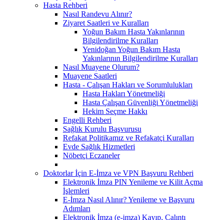
Hasta Rehberi
Nasıl Randevu Alınır?
Ziyaret Saatleri ve Kuralları
Yoğun Bakım Hasta Yakınlarının
Bilgilendirilme Kuralları
Yenidoğan Yoğun Bakım Hasta
Yakınlarının Bilgilendirilme Kuralları
Nasıl Muayene Olurum?
Muayene Saatleri
Hasta - Çalışan Hakları ve Sorumlulukları
Hasta Hakları Yönetmeliği
Hasta Çalışan Güvenliği Yönetmeliği
Hekim Seçme Hakkı
Engelli Rehberi
Sağlık Kurulu Başvurusu
Refakat Politikamız ve Refakatçi Kuralları
Evde Sağlık Hizmetleri
Nöbetçi Eczaneler
Doktorlar İçin E-İmza ve VPN Başvuru Rehberi
Elektronik İmza PIN Yenileme ve Kilit Açma
İşlemleri
E-İmza Nasıl Alınır? Yenileme ve Başvuru
Adımları
Elektronik İmza (e-imza) Kayıp, Çalıntı