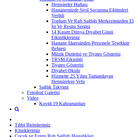
Hemşireler Haftası
Hastanemizde Sivil Savunma Eğitimleri
Verildi
Toplum Ve Ruh Sağlığı Merkezimizden El
İşi Ve Resim Sergisi
14 Kasım Dünya Diyabet Günü
Etkinliklerimiz
Hastane İdaresinden Personele Teşekkür
Belgesi
Müzik Dinletisi ve Tiyatro Gösterisi
TRSM Etkinliği
Tiyatro Gösterisi
Diyabet Okulu
Hizmette 25.Yılını Tamamlayan
Hemşirelere Vefa
Sağlık Takvimi
Fotoğraf Galerisi
Video
Kovid-19 Kahramanları
Tıbbi Birimlerimiz
Kliniklerimiz
Çocuk ve Ergen Ruh Sağlığı Hastalıkları