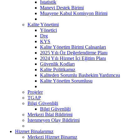
İstatistik
Manevi Destek Birimi
Muayene Kabul Komisyon Birimi
Kalite Yönetimi
Yönetici
Drg
KYS
Kalite Yönetim Birimi Çalışanları
2025 Yılı Öz Değerlendirme Planı
2024 Yılı Hizmet İçi Eğitim Planı
Güvenlik Kodları
Kalite Politikamız
Kaliteden Sorumlu Başhekim Yardımcısı
Kalite Yönetim Sorumlusu
Projeler
TGAP
Bilgi Güvenliği
Bilgi Güvenliği
Merkezi İhlal Bildirimi
İstenmeyen Olay Bildirimi
Hizmet Binalarımız
Merkezi Hizmet Binamız