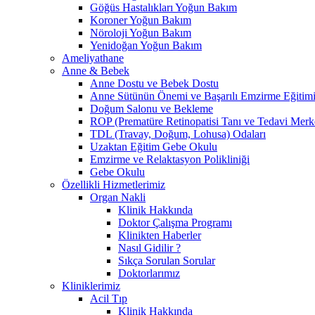
Göğüs Hastalıkları Yoğun Bakım
Koroner Yoğun Bakım
Nöroloji Yoğun Bakım
Yenidoğan Yoğun Bakım
Ameliyathane
Anne & Bebek
Anne Dostu ve Bebek Dostu
Anne Sütünün Önemi ve Başarılı Emzirme Eğitim
Doğum Salonu ve Bekleme
ROP (Prematüre Retinopatisi Tanı ve Tedavi Merk
TDL (Travay, Doğum, Lohusa) Odaları
Uzaktan Eğitim Gebe Okulu
Emzirme ve Relaktasyon Polikliniği
Gebe Okulu
Özellikli Hizmetlerimiz
Organ Nakli
Klinik Hakkında
Doktor Çalışma Programı
Klinikten Haberler
Nasıl Gidilir ?
Sıkça Sorulan Sorular
Doktorlarımız
Kliniklerimiz
Acil Tıp
Klinik Hakkında