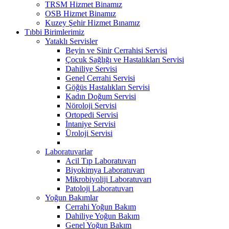
TRSM Hizmet Binamız
OSB Hizmet Binamız
Kuzey Şehir Hizmet Bınamız
Tıbbi Birimlerimiz
Yataklı Servisler
Beyin ve Sinir Cerrahisi Servisi
Çocuk Sağlığı ve Hastalıkları Servisi
Dahiliye Servisi
Genel Cerrahi Servisi
Göğüs Hastalıkları Servisi
Kadın Doğum Servisi
Nöroloji Servisi
Ortopedi Servisi
İntaniye Servisi
Üroloji Servisi
Laboratuvarlar
Acil Tıp Laboratuvarı
Biyokimya Laboratuvarı
Mikrobiyoliji Laboratuvarı
Patoloji Laboratuvarı
Yoğun Bakımlar
Cerrahi Yoğun Bakım
Dahiliye Yoğun Bakım
Genel Yoğun Bakım