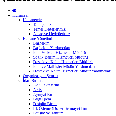
Kurumsal
Hastanemiz
Tarihçemiz
Temel Değerlerimiz
Amaç ve Hedeflerimiz
Hastane Yönetimi
Başhekim
Başhekim Yardımcıları
İdari Ve Mali Hizmetler Müdürü
Sağlık Bakım Hizmetleri Müdürü
Destek ve Kalite Hizmetleri Müdürü
İdari ve Mali İşler Müdür Yardımcıları
Destek ve Kalite Hizmetleri Müdür Yardımcıları
Organizasyon Şeması
İdari Birimler
Adli Sekreterlik
Arşiv
Ayniyat Birimi
Bilgi İşlem
Disiplin Birimi
Ek Ödeme (Döner Sermaye) Birimi
İletişim ve Tanıtım