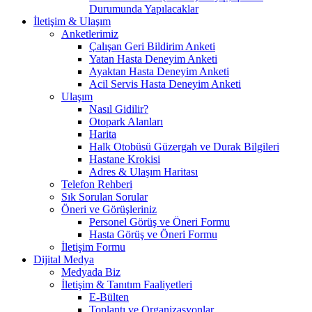
Durumunda Yapılacaklar
İletişim & Ulaşım
Anketlerimiz
Çalışan Geri Bildirim Anketi
Yatan Hasta Deneyim Anketi
Ayaktan Hasta Deneyim Anketi
Acil Servis Hasta Deneyim Anketi
Ulaşım
Nasıl Gidilir?
Otopark Alanları
Harita
Halk Otobüsü Güzergah ve Durak Bilgileri
Hastane Krokisi
Adres & Ulaşım Haritası
Telefon Rehberi
Sık Sorulan Sorular
Öneri ve Görüşleriniz
Personel Görüş ve Öneri Formu
Hasta Görüş ve Öneri Formu
İletişim Formu
Dijital Medya
Medyada Biz
İletişim & Tanıtım Faaliyetleri
E-Bülten
Toplantı ve Organizasyonlar