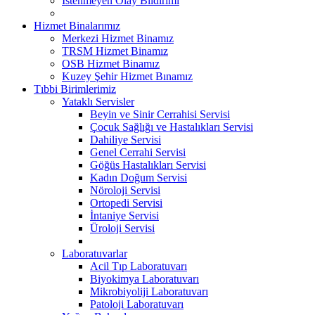
İstenmeyen Olay Bildirimi
Hizmet Binalarımız
Merkezi Hizmet Binamız
TRSM Hizmet Binamız
OSB Hizmet Binamız
Kuzey Şehir Hizmet Bınamız
Tıbbi Birimlerimiz
Yataklı Servisler
Beyin ve Sinir Cerrahisi Servisi
Çocuk Sağlığı ve Hastalıkları Servisi
Dahiliye Servisi
Genel Cerrahi Servisi
Göğüs Hastalıkları Servisi
Kadın Doğum Servisi
Nöroloji Servisi
Ortopedi Servisi
İntaniye Servisi
Üroloji Servisi
Laboratuvarlar
Acil Tıp Laboratuvarı
Biyokimya Laboratuvarı
Mikrobiyoliji Laboratuvarı
Patoloji Laboratuvarı