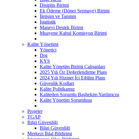
Disiplin Birimi
Ek Ödeme (Döner Sermaye) Birimi
İletişim ve Tanıtım
İstatistik
Manevi Destek Birimi
Muayene Kabul Komisyon Birimi
Kalite Yönetimi
Yönetici
Drg
KYS
Kalite Yönetim Birimi Çalışanları
2025 Yılı Öz Değerlendirme Planı
2024 Yılı Hizmet İçi Eğitim Planı
Güvenlik Kodları
Kalite Politikamız
Kaliteden Sorumlu Başhekim Yardımcısı
Kalite Yönetim Sorumlusu
Projeler
TGAP
Bilgi Güvenliği
Bilgi Güvenliği
Merkezi İhlal Bildirimi