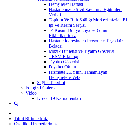
Hemşireler Haftası
Hastanemizde Sivil Savunma Eğitimleri
Verildi
Toplum Ve Ruh Sağlığı Merkezimizden El
İşi Ve Resim Sergisi
14 Kasım Dünya Diyabet Günü
Etkinliklerimiz
Hastane İdaresinden Personele Teşekkür
Belgesi
Müzik Dinletisi ve Tiyatro Gösterisi
TRSM Etkinliği
Tiyatro Gösterisi
Diyabet Okulu
Hizmette 25.Yılını Tamamlayan
Hemşirelere Vefa
Sağlık Takvimi
Fotoğraf Galerisi
Video
Kovid-19 Kahramanları
Tıbbi Birimlerimiz
Özellikli Hizmetlerimiz