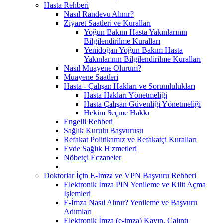
Hasta Rehberi
Nasıl Randevu Alınır?
Ziyaret Saatleri ve Kuralları
Yoğun Bakım Hasta Yakınlarının
Bilgilendirilme Kuralları
Yenidoğan Yoğun Bakım Hasta
Yakınlarının Bilgilendirilme Kuralları
Nasıl Muayene Olurum?
Muayene Saatleri
Hasta - Çalışan Hakları ve Sorumlulukları
Hasta Hakları Yönetmeliği
Hasta Çalışan Güvenliği Yönetmeliği
Hekim Seçme Hakkı
Engelli Rehberi
Sağlık Kurulu Başvurusu
Refakat Politikamız ve Refakatçi Kuralları
Evde Sağlık Hizmetleri
Nöbetçi Eczaneler
Doktorlar İçin E-İmza ve VPN Başvuru Rehberi
Elektronik İmza PIN Yenileme ve Kilit Açma
İşlemleri
E-İmza Nasıl Alınır? Yenileme ve Başvuru
Adımları
Elektronik İmza (e-imza) Kayıp, Çalıntı