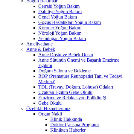
Yoğun Bakımlar
Cerrahi Yoğun Bakım
Dahiliye Yoğun Bakım
Genel Yoğun Bakım
Göğüs Hastalıkları Yoğun Bakım
Koroner Yoğun Bakım
Nöroloji Yoğun Bakım
Yenidoğan Yoğun Bakım
Ameliyathane
Anne & Bebek
Anne Dostu ve Bebek Dostu
Anne Sütünün Önemi ve Başarılı Emzirme
Eğitimi
Doğum Salonu ve Bekleme
ROP (Prematüre Retinopatisi Tanı ve Tedavi
Merkezi)
TDL (Travay, Doğum, Lohusa) Odaları
Uzaktan Eğitim Gebe Okulu
Emzirme ve Relaktasyon Polikliniği
Gebe Okulu
Özellikli Hizmetlerimiz
Organ Nakli
Klinik Hakkında
Doktor Çalışma Programı
Klinikten Haberler