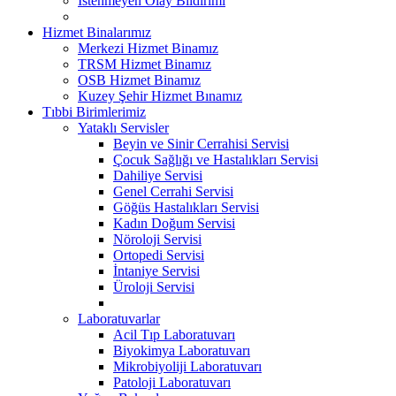
İstenmeyen Olay Bildirimi
Hizmet Binalarımız
Merkezi Hizmet Binamız
TRSM Hizmet Binamız
OSB Hizmet Binamız
Kuzey Şehir Hizmet Bınamız
Tıbbi Birimlerimiz
Yataklı Servisler
Beyin ve Sinir Cerrahisi Servisi
Çocuk Sağlığı ve Hastalıkları Servisi
Dahiliye Servisi
Genel Cerrahi Servisi
Göğüs Hastalıkları Servisi
Kadın Doğum Servisi
Nöroloji Servisi
Ortopedi Servisi
İntaniye Servisi
Üroloji Servisi
Laboratuvarlar
Acil Tıp Laboratuvarı
Biyokimya Laboratuvarı
Mikrobiyoliji Laboratuvarı
Patoloji Laboratuvarı