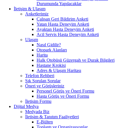
Durumunda Yapılacaklar
İletişim & Ulaşım
Anketlerimiz
Çalışan Geri Bildirim Anketi
Yatan Hasta Deneyim Anketi
Ayaktan Hasta Deneyim Anketi
Acil Servis Hasta Deneyim Anketi
Ulaşım
Nasıl Gidilir?
Otopark Alanları
Harita
Halk Otobüsü Güzergah ve Durak Bilgileri
Hastane Krokisi
Adres & Ulaşım Haritası
Telefon Rehberi
Sık Sorulan Sorular
Öneri ve Görüşleriniz
Personel Görüş ve Öneri Formu
Hasta Görüş ve Öneri Formu
İletişim Formu
Dijital Medya
Medyada Biz
İletişim & Tanıtım Faaliyetleri
E-Bülten
Toplantı ve Organizasyonlar