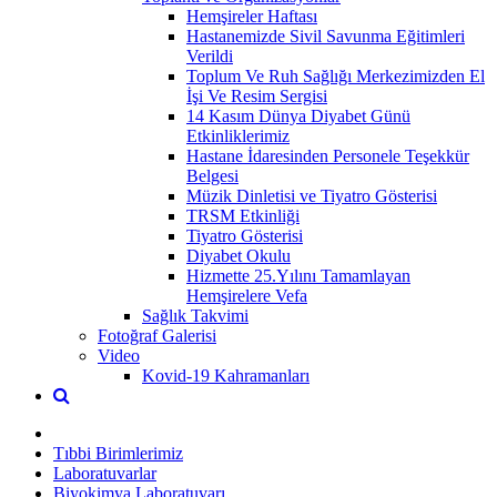
Hemşireler Haftası
Hastanemizde Sivil Savunma Eğitimleri
Verildi
Toplum Ve Ruh Sağlığı Merkezimizden El
İşi Ve Resim Sergisi
14 Kasım Dünya Diyabet Günü
Etkinliklerimiz
Hastane İdaresinden Personele Teşekkür
Belgesi
Müzik Dinletisi ve Tiyatro Gösterisi
TRSM Etkinliği
Tiyatro Gösterisi
Diyabet Okulu
Hizmette 25.Yılını Tamamlayan
Hemşirelere Vefa
Sağlık Takvimi
Fotoğraf Galerisi
Video
Kovid-19 Kahramanları
Tıbbi Birimlerimiz
Laboratuvarlar
Biyokimya Laboratuvarı