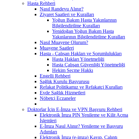
Hasta Rehberi
Nasıl Randevu Alınır?
Ziyaret Saatleri ve Kuralları
Yoğun Bakım Hasta Yakınlarının
Bilgilendirilme Kuralları
Yenidoğan Yoğun Bakım Hasta
Yakınlarının Bilgilendirilme Kuralları
Nasıl Muayene Olurum?
Muayene Saatleri
Hasta - Çalışan Hakları ve Sorumlulukları
Hasta Hakları Yönetmeliği
Hasta Çalışan Güvenliği Yönetmeliği
Hekim Seçme Hakkı
Engelli Rehberi
Sağlık Kurulu Başvurusu
Refakat Politikamız ve Refakatçi Kuralları
Evde Sağlık Hizmetleri
Nöbetçi Eczaneler
Doktorlar İçin E-İmza ve VPN Başvuru Rehberi
Elektronik İmza PIN Yenileme ve Kilit Açma
İşlemleri
E-İmza Nasıl Alınır? Yenileme ve Başvuru
Adımları
Elektronik İmza (e-imza) Kayıp, Çalıntı