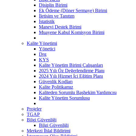
Disiplin Birimi
Ek Ödeme (Döner Sermaye) Birimi
İletişim ve Tanıtım
İstatistik
Manevi Destek Birimi
Muayene Kabul Komisyon Birimi
Kalite Yönetimi
Yönetici
Drg
KYS
Kalite Yönetim Birimi Çalışanları
2025 Yılı Öz Değerlendirme Planı
2024 Yılı Hizmet İçi Eğitim Planı
Güvenlik Kodları
Kalite Politikamız
Kaliteden Sorumlu Başhekim Yardımcısı
Kalite Yönetim Sorumlusu
Projeler
TGAP
Bilgi Güvenliği
Bilgi Güvenliği
Merkezi İhlal Bildirimi