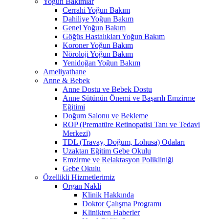
Yoğun Bakımlar
Cerrahi Yoğun Bakım
Dahiliye Yoğun Bakım
Genel Yoğun Bakım
Göğüs Hastalıkları Yoğun Bakım
Koroner Yoğun Bakım
Nöroloji Yoğun Bakım
Yenidoğan Yoğun Bakım
Ameliyathane
Anne & Bebek
Anne Dostu ve Bebek Dostu
Anne Sütünün Önemi ve Başarılı Emzirme
Eğitimi
Doğum Salonu ve Bekleme
ROP (Prematüre Retinopatisi Tanı ve Tedavi
Merkezi)
TDL (Travay, Doğum, Lohusa) Odaları
Uzaktan Eğitim Gebe Okulu
Emzirme ve Relaktasyon Polikliniği
Gebe Okulu
Özellikli Hizmetlerimiz
Organ Nakli
Klinik Hakkında
Doktor Çalışma Programı
Klinikten Haberler