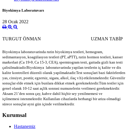
Biyokimya Laboratuvarı
28 Ocak 2022
TURGUT ÖNMAN
UZMAN TABİP
Biyokimya laboratuvarinda rutin biyokimya testleri, hemogram,
sedimantasyon, koagülasyon testleri (PT, aPTT), rutin hormon testleri, kanser
markerlari (Ca 19-9, Ca 15-3, CEA), spermiogram testi, gaitada gizli kan testi
çalisilmaktadir.Biyokimya laboratuvarinda yapilan testlerin iç kalite ve dis
kalite kontrolleri düzenli olarak yapilmaktadir.Test sonuçlari bazi faktörlerden
yas, cinsiyet, postür, egzersiz, sigara, alkol, ilaç v.b) etkilenmektedir. Güvenilir
sonuçlar elde etmek için bunlara dikkat etmek gerekmektedir.Tüm testler için
genel olarak 10-12 saat açlik sonrasi numunelerin verilmesi gerekmektedir.
Aksam 21’den sonra çay, kahve dahil hiçbir sey yenilmemesi ve
içilmemesi istenmektedir. Kullanilan cihazlarda herhangi bir ariza olmadigi
sürece sonuçlar ayni gün içinde verilmektedir.
Kurumsal
Hastanemiz