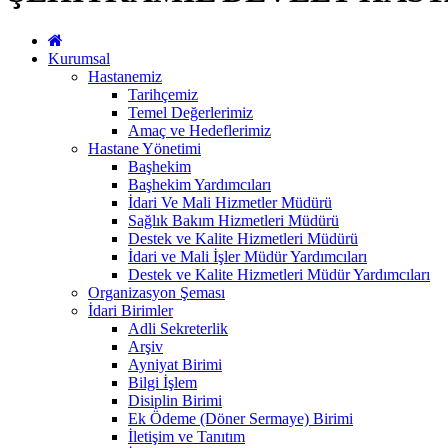
Kurumsal
Hastanemiz
Tarihçemiz
Temel Değerlerimiz
Amaç ve Hedeflerimiz
Hastane Yönetimi
Başhekim
Başhekim Yardımcıları
İdari Ve Mali Hizmetler Müdürü
Sağlık Bakım Hizmetleri Müdürü
Destek ve Kalite Hizmetleri Müdürü
İdari ve Mali İşler Müdür Yardımcıları
Destek ve Kalite Hizmetleri Müdür Yardımcıları
Organizasyon Şeması
İdari Birimler
Adli Sekreterlik
Arşiv
Ayniyat Birimi
Bilgi İşlem
Disiplin Birimi
Ek Ödeme (Döner Sermaye) Birimi
İletişim ve Tanıtım