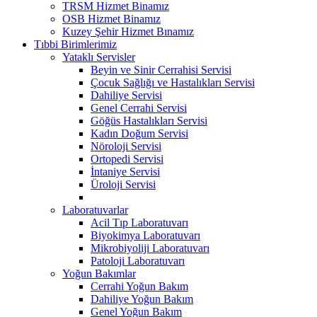
TRSM Hizmet Binamız
OSB Hizmet Binamız
Kuzey Şehir Hizmet Bınamız
Tıbbi Birimlerimiz
Yataklı Servisler
Beyin ve Sinir Cerrahisi Servisi
Çocuk Sağlığı ve Hastalıkları Servisi
Dahiliye Servisi
Genel Cerrahi Servisi
Göğüs Hastalıkları Servisi
Kadın Doğum Servisi
Nöroloji Servisi
Ortopedi Servisi
İntaniye Servisi
Üroloji Servisi
Laboratuvarlar
Acil Tıp Laboratuvarı
Biyokimya Laboratuvarı
Mikrobiyoliji Laboratuvarı
Patoloji Laboratuvarı
Yoğun Bakımlar
Cerrahi Yoğun Bakım
Dahiliye Yoğun Bakım
Genel Yoğun Bakım