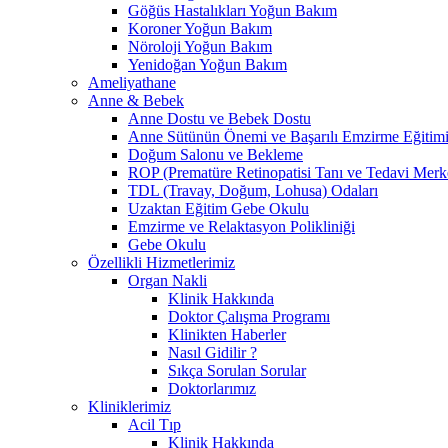
Göğüs Hastalıkları Yoğun Bakım
Koroner Yoğun Bakım
Nöroloji Yoğun Bakım
Yenidoğan Yoğun Bakım
Ameliyathane
Anne & Bebek
Anne Dostu ve Bebek Dostu
Anne Sütünün Önemi ve Başarılı Emzirme Eğitim
Doğum Salonu ve Bekleme
ROP (Prematüre Retinopatisi Tanı ve Tedavi Merk
TDL (Travay, Doğum, Lohusa) Odaları
Uzaktan Eğitim Gebe Okulu
Emzirme ve Relaktasyon Polikliniği
Gebe Okulu
Özellikli Hizmetlerimiz
Organ Nakli
Klinik Hakkında
Doktor Çalışma Programı
Klinikten Haberler
Nasıl Gidilir ?
Sıkça Sorulan Sorular
Doktorlarımız
Kliniklerimiz
Acil Tıp
Klinik Hakkında