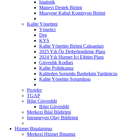
İstatistik
Manevi Destek Birimi
Muayene Kabul Komisyon Birimi
Kalite Yönetimi
Yönetici
Drg
KYS
Kalite Yönetim Birimi Çalışanları
2025 Yılı Öz Değerlendirme Planı
2024 Yılı Hizmet İçi Eğitim Planı
Güvenlik Kodları
Kalite Politikamız
Kaliteden Sorumlu Başhekim Yardımcısı
Kalite Yönetim Sorumlusu
Projeler
TGAP
Bilgi Güvenliği
Bilgi Güvenliği
Merkezi İhlal Bildirimi
İstenmeyen Olay Bildirimi
Hizmet Binalarımız
Merkezi Hizmet Binamız