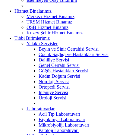
İstenmeyen Olay Bildirimi
Hizmet Binalarımız
Merkezi Hizmet Binamız
TRSM Hizmet Binamız
OSB Hizmet Binamız
Kuzey Şehir Hizmet Bınamız
Tıbbi Birimlerimiz
Yataklı Servisler
Beyin ve Sinir Cerrahisi Servisi
Çocuk Sağlığı ve Hastalıkları Servisi
Dahiliye Servisi
Genel Cerrahi Servisi
Göğüs Hastalıkları Servisi
Kadın Doğum Servisi
Nöroloji Servisi
Ortopedi Servisi
İntaniye Servisi
Üroloji Servisi
Laboratuvarlar
Acil Tıp Laboratuvarı
Biyokimya Laboratuvarı
Mikrobiyoliji Laboratuvarı
Patoloji Laboratuvarı