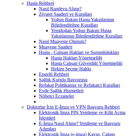
Hasta Rehberi
Nasıl Randevu Alınır?
Ziyaret Saatleri ve Kuralları
Yoğun Bakım Hasta Yakınlarının
Bilgilendirilme Kuralları
Yenidoğan Yoğun Bakım Hasta
Yakınlarının Bilgilendirilme Kuralları
Nasıl Muayene Olurum?
Muayene Saatleri
Hasta - Çalışan Hakları ve Sorumlulukları
Hasta Hakları Yönetmeliği
Hasta Çalışan Güvenliği Yönetmeliği
Hekim Seçme Hakkı
Engelli Rehberi
Sağlık Kurulu Başvurusu
Refakat Politikamız ve Refakatçi Kuralları
Evde Sağlık Hizmetleri
Nöbetçi Eczaneler
Doktorlar İçin E-İmza ve VPN Başvuru Rehberi
Elektronik İmza PIN Yenileme ve Kilit Açma
İşlemleri
E-İmza Nasıl Alınır? Yenileme ve Başvuru
Adımları
Elektronik İmza (e-imza) Kayıp, Çalıntı