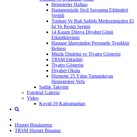
Hemşireler Haftası
Hastanemizde Sivil Savunma Eğitimleri
Verildi
Toplum Ve Ruh Sağlığı Merkezimizden El
İşi Ve Resim Sergisi
14 Kasım Dünya Diyabet Günü
Etkinliklerimiz
Hastane İdaresinden Personele Teşekkür
Belgesi
Müzik Dinletisi ve Tiyatro Gösterisi
TRSM Etkinliği
Tiyatro Gösterisi
Diyabet Okulu
Hizmette 25.Yılını Tamamlayan
Hemşirelere Vefa
Sağlık Takvimi
Fotoğraf Galerisi
Video
Kovid-19 Kahramanları
Hizmet Binalarımız
TRSM Hizmet Binamız