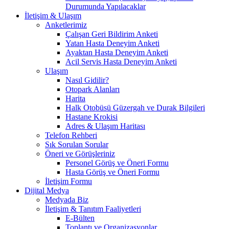
Durumunda Yapılacaklar
İletişim & Ulaşım
Anketlerimiz
Çalışan Geri Bildirim Anketi
Yatan Hasta Deneyim Anketi
Ayaktan Hasta Deneyim Anketi
Acil Servis Hasta Deneyim Anketi
Ulaşım
Nasıl Gidilir?
Otopark Alanları
Harita
Halk Otobüsü Güzergah ve Durak Bilgileri
Hastane Krokisi
Adres & Ulaşım Haritası
Telefon Rehberi
Sık Sorulan Sorular
Öneri ve Görüşleriniz
Personel Görüş ve Öneri Formu
Hasta Görüş ve Öneri Formu
İletişim Formu
Dijital Medya
Medyada Biz
İletişim & Tanıtım Faaliyetleri
E-Bülten
Toplantı ve Organizasyonlar