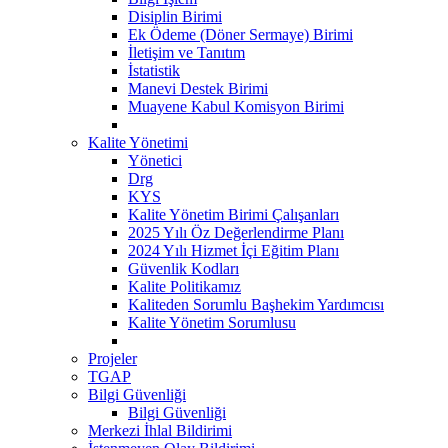
Disiplin Birimi
Ek Ödeme (Döner Sermaye) Birimi
İletişim ve Tanıtım
İstatistik
Manevi Destek Birimi
Muayene Kabul Komisyon Birimi
Kalite Yönetimi
Yönetici
Drg
KYS
Kalite Yönetim Birimi Çalışanları
2025 Yılı Öz Değerlendirme Planı
2024 Yılı Hizmet İçi Eğitim Planı
Güvenlik Kodları
Kalite Politikamız
Kaliteden Sorumlu Başhekim Yardımcısı
Kalite Yönetim Sorumlusu
Projeler
TGAP
Bilgi Güvenliği
Bilgi Güvenliği
Merkezi İhlal Bildirimi