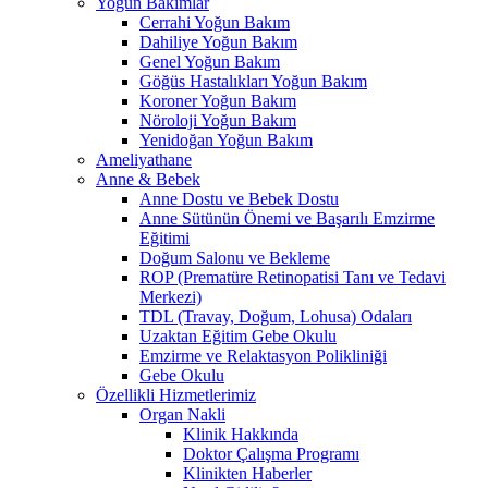
Yoğun Bakımlar
Cerrahi Yoğun Bakım
Dahiliye Yoğun Bakım
Genel Yoğun Bakım
Göğüs Hastalıkları Yoğun Bakım
Koroner Yoğun Bakım
Nöroloji Yoğun Bakım
Yenidoğan Yoğun Bakım
Ameliyathane
Anne & Bebek
Anne Dostu ve Bebek Dostu
Anne Sütünün Önemi ve Başarılı Emzirme
Eğitimi
Doğum Salonu ve Bekleme
ROP (Prematüre Retinopatisi Tanı ve Tedavi
Merkezi)
TDL (Travay, Doğum, Lohusa) Odaları
Uzaktan Eğitim Gebe Okulu
Emzirme ve Relaktasyon Polikliniği
Gebe Okulu
Özellikli Hizmetlerimiz
Organ Nakli
Klinik Hakkında
Doktor Çalışma Programı
Klinikten Haberler